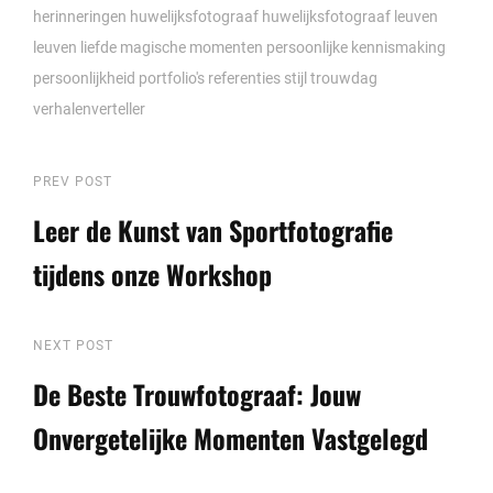
herinneringen
huwelijksfotograaf
huwelijksfotograaf leuven
leuven
liefde
magische momenten
persoonlijke kennismaking
persoonlijkheid
portfolio's
referenties
stijl
trouwdag
verhalenverteller
Berichtnavigatie
Previous
PREV POST
Post
Leer de Kunst van Sportfotografie
tijdens onze Workshop
Next
NEXT POST
Post
De Beste Trouwfotograaf: Jouw
Onvergetelijke Momenten Vastgelegd