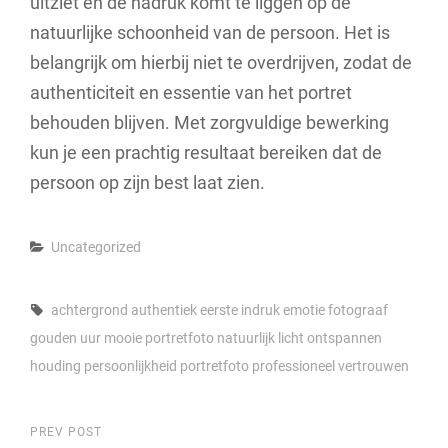
uitziet en de nadruk komt te liggen op de
natuurlijke schoonheid van de persoon. Het is
belangrijk om hierbij niet te overdrijven, zodat de
authenticiteit en essentie van het portret
behouden blijven. Met zorgvuldige bewerking
kun je een prachtig resultaat bereiken dat de
persoon op zijn best laat zien.
Categories
Uncategorized
Tags,
achtergrond
authentiek
eerste indruk
emotie
fotograaf
gouden uur
mooie portretfoto
natuurlijk licht
ontspannen
houding
persoonlijkheid
portretfoto
professioneel
vertrouwen
Berichtnavigatie
Previous
PREV POST