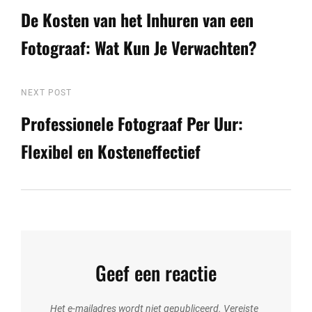
Post
De Kosten van het Inhuren van een
Fotograaf: Wat Kun Je Verwachten?
Next
NEXT POST
Post
Professionele Fotograaf Per Uur:
Flexibel en Kosteneffectief
Geef een reactie
Het e-mailadres wordt niet gepubliceerd.
Vereiste