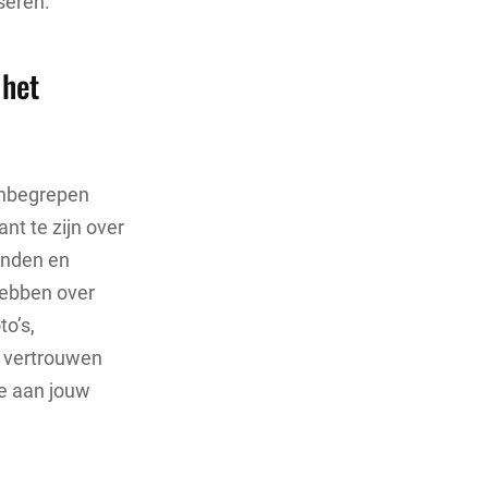
seren.
 het
 inbegrepen
nt te zijn over
tanden en
hebben over
to’s,
t vertrouwen
ie aan jouw