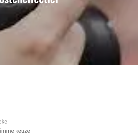
eke
 slimme keuze