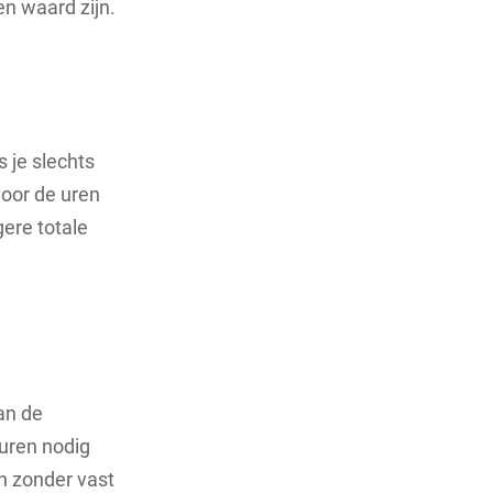
en waard zijn.
s je slechts
voor de uren
gere totale
van de
 uren nodig
n zonder vast