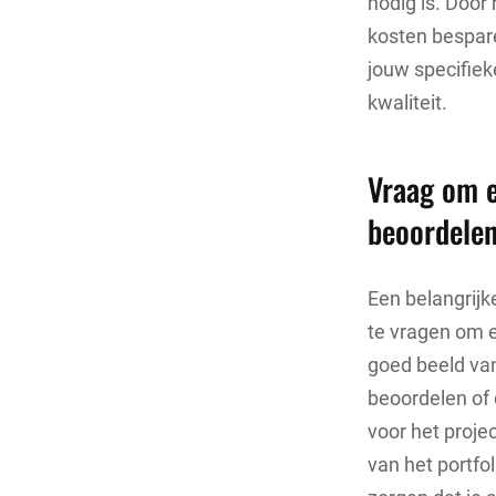
nodig is. Door 
kosten bespare
jouw specifiek
kwaliteit.
Vraag om e
beoordelen
Een belangrijk
te vragen om ee
goed beeld van 
beoordelen of 
voor het proje
van het portfo