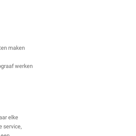
laten maken
tograaf werken
aar elke
 service,
 een