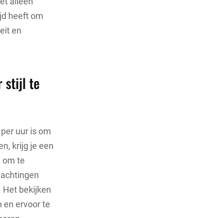
iet alleen
jd heeft om
eit en
stijl te
 per uur is om
n, krijg je een
t om te
rwachtingen
. Het bekijken
 en ervoor te