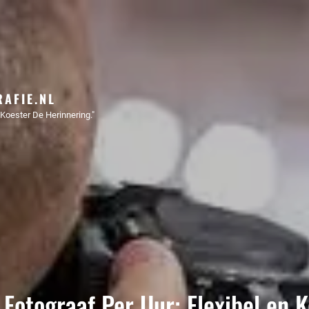
AFIE.NL
Koester De Herinnering."
 Fotograaf Per Uur: Flexibel en K