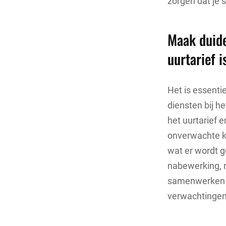
zorgen dat je 
Maak duidel
uurtarief i
Het is essenti
diensten bij he
het uurtarief 
onverwachte ko
wat er wordt g
nabewerking, r
samenwerken e
verwachtingen