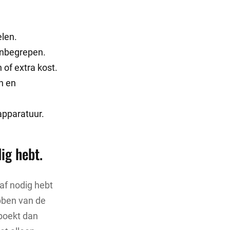
elen.
 inbegrepen.
 of extra kost.
n en
apparatuur.
ig hebt.
aaf nodig hebt
ebben van de
 boekt dan