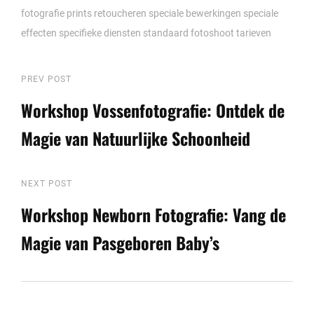
fotografie
prints
retoucheren
speciale bewerkingen
speciale
effecten
specifieke diensten
standaard fotoshoot
tarieven
Berichtnavigatie
Previous
PREV POST
Post
Workshop Vossenfotografie: Ontdek de
Magie van Natuurlijke Schoonheid
Next
NEXT POST
Post
Workshop Newborn Fotografie: Vang de
Magie van Pasgeboren Baby’s