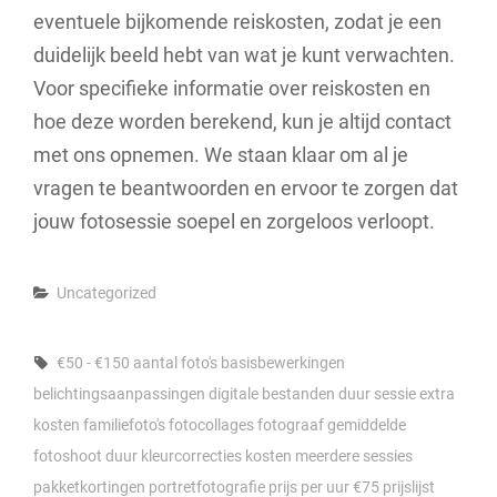
eventuele bijkomende reiskosten, zodat je een
duidelijk beeld hebt van wat je kunt verwachten.
Voor specifieke informatie over reiskosten en
hoe deze worden berekend, kun je altijd contact
met ons opnemen. We staan klaar om al je
vragen te beantwoorden en ervoor te zorgen dat
jouw fotosessie soepel en zorgeloos verloopt.
Categories
Uncategorized
Tags,
€50 - €150
aantal foto's
basisbewerkingen
belichtingsaanpassingen
digitale bestanden
duur sessie
extra
kosten
familiefoto's
fotocollages
fotograaf
gemiddelde
fotoshoot duur
kleurcorrecties
kosten
meerdere sessies
pakketkortingen
portretfotografie
prijs per uur €75
prijslijst