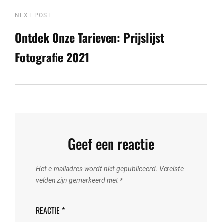
Next
NEXT POST
Post
Ontdek Onze Tarieven: Prijslijst
Fotografie 2021
Geef een reactie
Het e-mailadres wordt niet gepubliceerd.
Vereiste
velden zijn gemarkeerd met
*
REACTIE
*