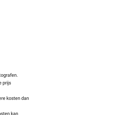
tografen.
 prijs
ere kosten dan
osten kan