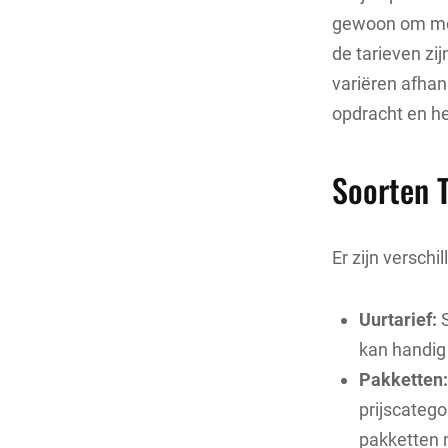
gewoon om mooi
de tarieven zi
variëren afhank
opdracht en het
Soorten T
Er zijn versch
Uurtarief:
S
kan handig 
Pakketten:
prijscatego
pakketten 