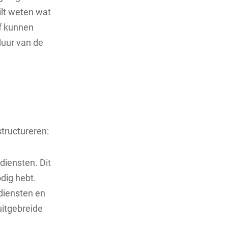
ilt weten wat
af kunnen
 duur van de
tructureren:
diensten. Dit
odig hebt.
diensten en
uitgebreide