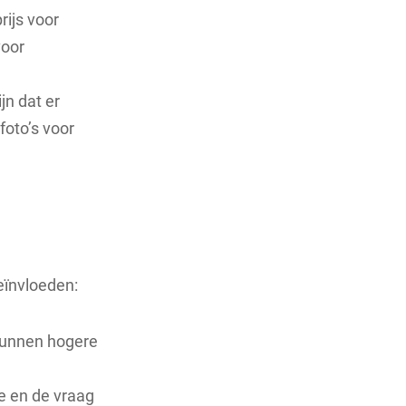
ijs voor
voor
n dat er
foto’s voor
eïnvloeden:
kunnen hogere
e en de vraag