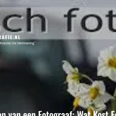
AFIE.NL
Koester De Herinnering."
en van een Fotograaf: Wat Kost F