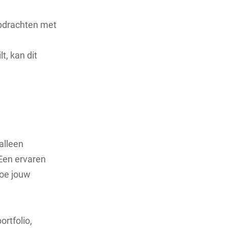
opdrachten met
t, kan dit
alleen
 Een ervaren
hoe jouw
ortfolio,