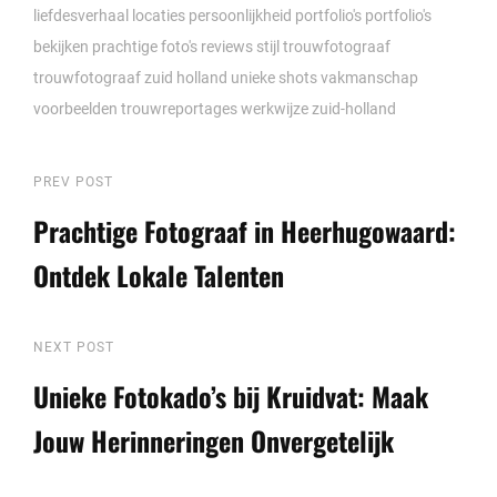
liefdesverhaal
locaties
persoonlijkheid
portfolio's
portfolio's
bekijken
prachtige foto's
reviews
stijl
trouwfotograaf
trouwfotograaf zuid holland
unieke shots
vakmanschap
voorbeelden trouwreportages
werkwijze
zuid-holland
Berichtnavigatie
Previous
PREV POST
Post
Prachtige Fotograaf in Heerhugowaard:
Ontdek Lokale Talenten
Next
NEXT POST
Post
Unieke Fotokado’s bij Kruidvat: Maak
Jouw Herinneringen Onvergetelijk