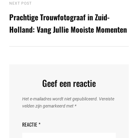
Next
NEXT POST
Post
Prachtige Trouwfotograaf in Zuid-
Holland: Vang Jullie Mooiste Momenten
Geef een reactie
Het e-mailadres wordt niet gepubliceerd.
Vereiste
velden zijn gemarkeerd met
*
REACTIE
*