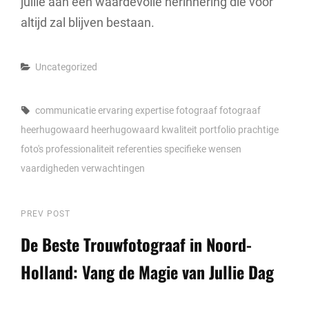
jullie aan een waardevolle herinnering die voor
altijd zal blijven bestaan.
Categories
Uncategorized
Tags,
communicatie
ervaring
expertise
fotograaf
fotograaf
heerhugowaard
heerhugowaard
kwaliteit
portfolio
prachtige
foto's
professionaliteit
referenties
specifieke wensen
vaardigheden
verwachtingen
Berichtnavigatie
Previous
PREV POST
Post
De Beste Trouwfotograaf in Noord-
Holland: Vang de Magie van Jullie Dag