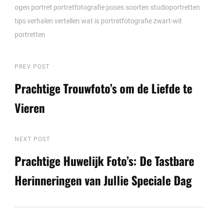
ogen
portret
portretfotografie
poses
soorten
studioportretten
tips
verhalen vertellen
wat is portretfotografie
zwart-wit
portretten
Berichtnavigatie
Previous
PREV POST
Post
Prachtige Trouwfoto’s om de Liefde te
Vieren
Next
NEXT POST
Post
Prachtige Huwelijk Foto’s: De Tastbare
Herinneringen van Jullie Speciale Dag