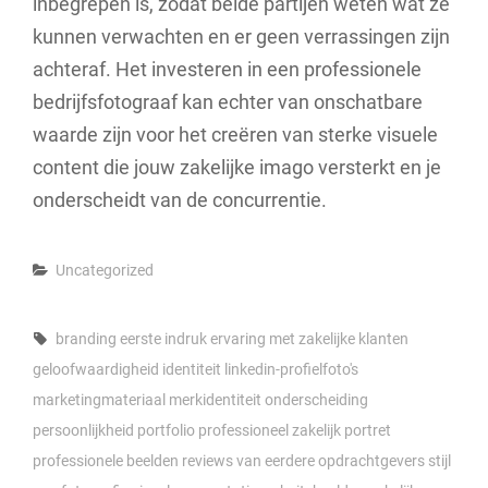
inbegrepen is, zodat beide partijen weten wat ze
kunnen verwachten en er geen verrassingen zijn
achteraf. Het investeren in een professionele
bedrijfsfotograaf kan echter van onschatbare
waarde zijn voor het creëren van sterke visuele
content die jouw zakelijke imago versterkt en je
onderscheidt van de concurrentie.
Categories
Uncategorized
Tags,
branding
eerste indruk
ervaring met zakelijke klanten
geloofwaardigheid
identiteit
linkedin-profielfoto's
marketingmateriaal
merkidentiteit
onderscheiding
persoonlijkheid
portfolio
professioneel zakelijk portret
professionele beelden
reviews van eerdere opdrachtgevers
stijl