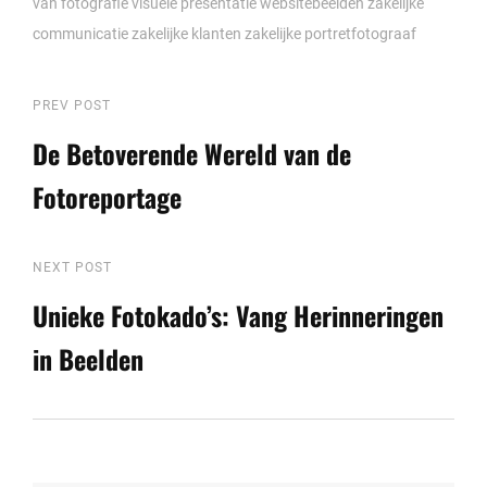
van fotografie
visuele presentatie
websitebeelden
zakelijke
communicatie
zakelijke klanten
zakelijke portretfotograaf
Berichtnavigatie
Previous
PREV POST
Post
De Betoverende Wereld van de
Fotoreportage
Next
NEXT POST
Post
Unieke Fotokado’s: Vang Herinneringen
in Beelden