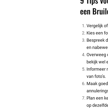
9 Tips vo
een Bruil
Vergelijk o
Kies een fo
Bespreek du
en nabewer
Overweeg o
bekijk wel 
Informeer n
van foto’s.
Maak goede
annulering
Plan een ke
op dezelfde