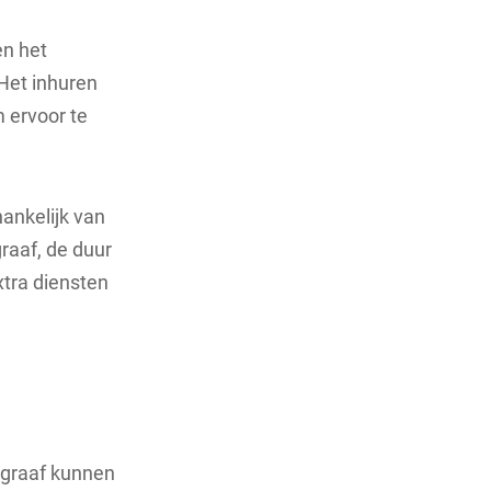
en het
Het inhuren
m ervoor te
hankelijk van
raaf, de duur
xtra diensten
tograaf kunnen