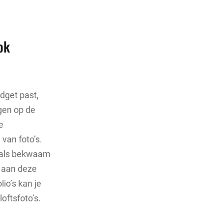
ok
udget past,
igen op de
e
 van foto’s.
r als bekwaam
t aan deze
io’s kan je
loftsfoto’s.