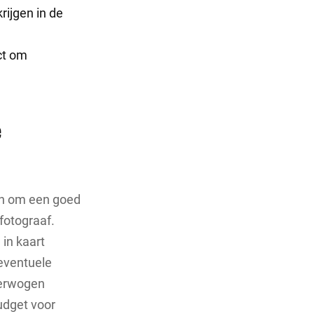
rijgen in de
ct om
e
ken om een goed
fotograaf.
 in kaart
eventuele
overwogen
udget voor