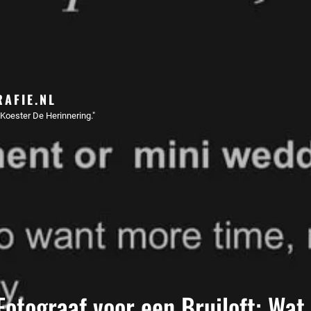
AFIE.NL
Koester De Herinnering."
otograaf voor een Bruiloft: Wat 