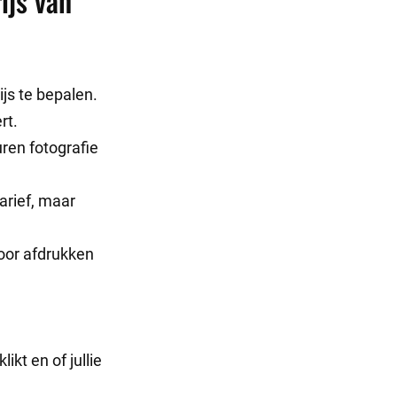
ijs van
js te bepalen.
rt.
uren fotografie
arief, maar
voor afdrukken
kt en of jullie