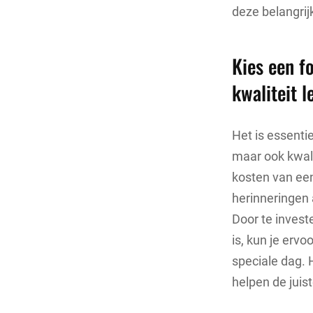
deze belangrij
Kies een f
kwaliteit l
Het is essenti
maar ook kwali
kosten van een
herinneringen a
Door te invest
is, kun je erv
speciale dag. H
helpen de juist