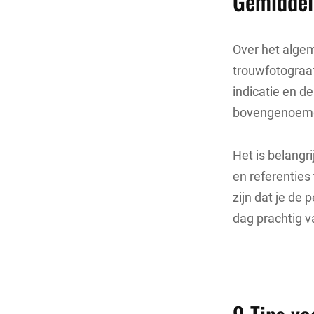
Gemiddel
Over het alge
trouwfotograaf
indicatie en d
bovengenoemd
Het is belangri
en referenties
zijn dat je de
dag prachtig v