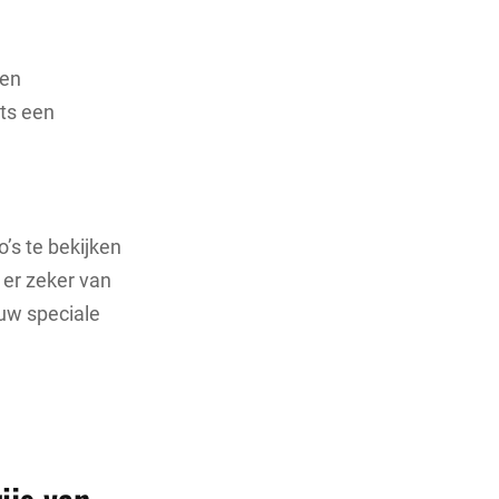
een
hts een
o’s te bekijken
 er zeker van
ouw speciale