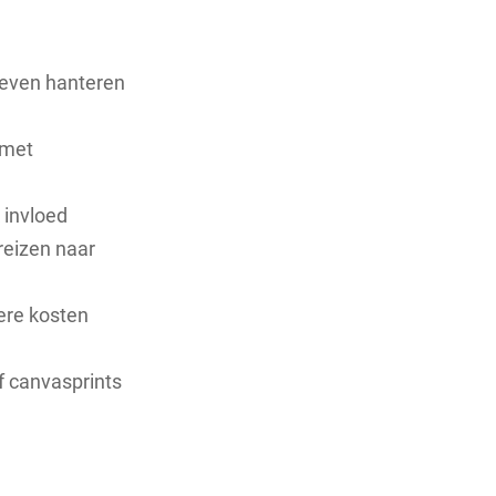
ieven hanteren
 met
 invloed
reizen naar
gere kosten
f canvasprints