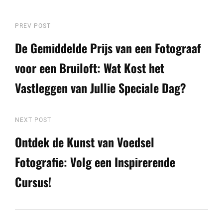
Berichtnavigatie
Previous
PREV POST
Post
De Gemiddelde Prijs van een Fotograaf
voor een Bruiloft: Wat Kost het
Vastleggen van Jullie Speciale Dag?
Next
NEXT POST
Post
Ontdek de Kunst van Voedsel
Fotografie: Volg een Inspirerende
Cursus!