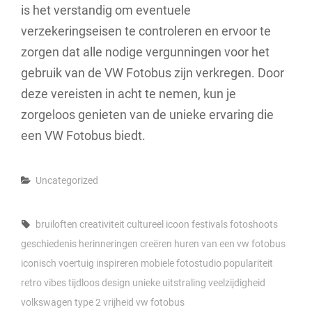
is het verstandig om eventuele
verzekeringseisen te controleren en ervoor te
zorgen dat alle nodige vergunningen voor het
gebruik van de VW Fotobus zijn verkregen. Door
deze vereisten in acht te nemen, kun je
zorgeloos genieten van de unieke ervaring die
een VW Fotobus biedt.
Categories
Uncategorized
Tags,
bruiloften
creativiteit
cultureel icoon
festivals
fotoshoots
geschiedenis
herinneringen creëren
huren van een vw fotobus
iconisch voertuig
inspireren
mobiele fotostudio
populariteit
retro vibes
tijdloos design
unieke uitstraling
veelzijdigheid
volkswagen type 2
vrijheid
vw fotobus