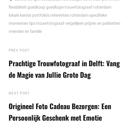
flexibiliteit
goedkoop
goedkope trouwfotograaf rotterdam
lokale kennis
portfolio's
referenties
rotterdam
specifieke
momenten
tips
trouwfotograaf
vergelijken prijzen en pakketten
vrienden en familie
Berichtnavigatie
Previous
PREV POST
Post
Prachtige Trouwfotograaf in Delft: Vang
de Magie van Jullie Grote Dag
Next
NEXT POST
Post
Origineel Foto Cadeau Bezorgen: Een
Persoonlijk Geschenk met Emotie