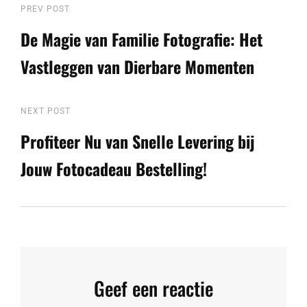
Berichtnavigatie
Previous
PREV POST
Post
De Magie van Familie Fotografie: Het
Vastleggen van Dierbare Momenten
Next
NEXT POST
Post
Profiteer Nu van Snelle Levering bij
Jouw Fotocadeau Bestelling!
Geef een reactie