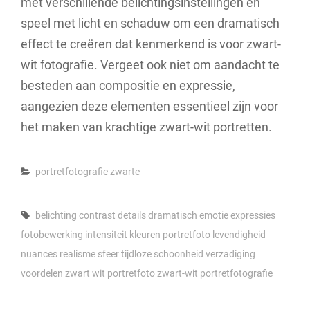
met verschillende belichtingsinstellingen en
speel met licht en schaduw om een dramatisch
effect te creëren dat kenmerkend is voor zwart-
wit fotografie. Vergeet ook niet om aandacht te
besteden aan compositie en expressie,
aangezien deze elementen essentieel zijn voor
het maken van krachtige zwart-wit portretten.
Categories
portretfotografie
zwarte
Tags,
belichting
contrast
details
dramatisch
emotie
expressies
fotobewerking
intensiteit
kleuren portretfoto
levendigheid
nuances
realisme
sfeer
tijdloze schoonheid
verzadiging
voordelen
zwart wit portretfoto
zwart-wit portretfotografie