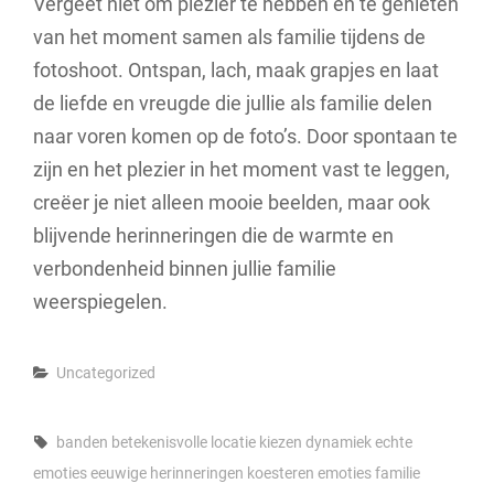
Vergeet niet om plezier te hebben en te genieten
van het moment samen als familie tijdens de
fotoshoot. Ontspan, lach, maak grapjes en laat
de liefde en vreugde die jullie als familie delen
naar voren komen op de foto’s. Door spontaan te
zijn en het plezier in het moment vast te leggen,
creëer je niet alleen mooie beelden, maar ook
blijvende herinneringen die de warmte en
verbondenheid binnen jullie familie
weerspiegelen.
Categories
Uncategorized
Tags,
banden
betekenisvolle locatie kiezen
dynamiek
echte
emoties
eeuwige herinneringen koesteren
emoties
familie