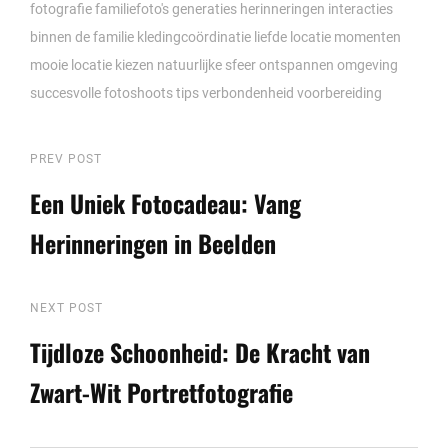
fotografie
familiefoto's
generaties
herinneringen
interacties
binnen de familie
kledingcoördinatie
liefde
locatie
momenten
mooie locatie kiezen
natuurlijke sfeer
ontspannen omgeving
succesvolle fotoshoots
tips
verbondenheid
voorbereiding
Berichtnavigatie
Previous
PREV POST
Post
Een Uniek Fotocadeau: Vang
Herinneringen in Beelden
Next
NEXT POST
Post
Tijdloze Schoonheid: De Kracht van
Zwart-Wit Portretfotografie