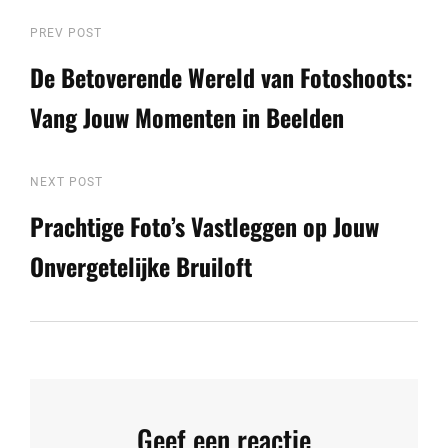
Berichtnavigatie
Previous
PREV POST
Post
De Betoverende Wereld van Fotoshoots:
Vang Jouw Momenten in Beelden
Next
NEXT POST
Post
Prachtige Foto’s Vastleggen op Jouw
Onvergetelijke Bruiloft
Geef een reactie