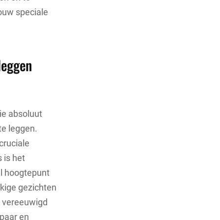
jouw speciale
leggen
ie absoluut
te leggen.
cruciale
 is het
el hoogtepunt
kkige gezichten
e vereeuwigd
spaar en