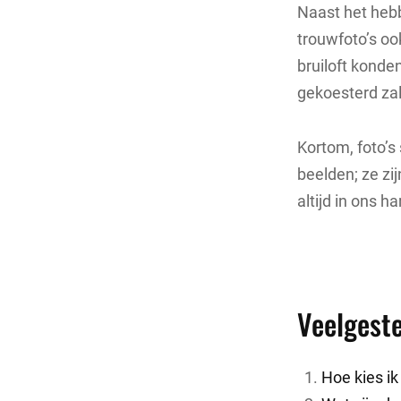
Naast het hebb
trouwfoto’s oo
bruiloft konde
gekoesterd za
Kortom, foto’s
beelden; ze zi
altijd in ons h
Veelgeste
Hoe kies ik