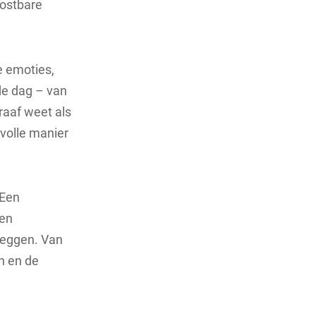
kostbare
de emoties,
de dag – van
raaf weet als
svolle manier
 Een
een
leggen. Van
n en de