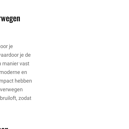
erwegen
oor je
 waardoor je de
n manier vast
ot moderne en
 impact hebben
 overwegen
bruiloft, zodat