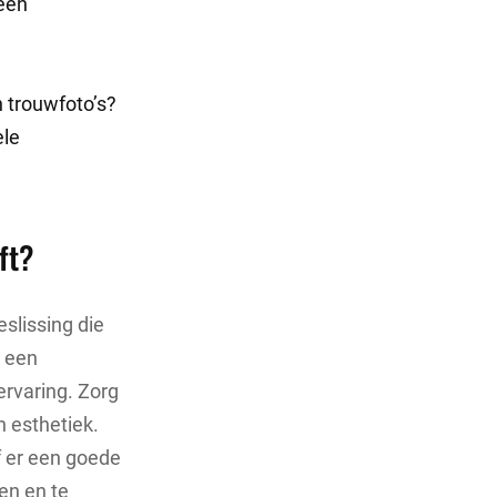
 een
n trouwfoto’s?
ele
ft?
eslissing die
n een
 ervaring. Zorg
n esthetiek.
f er een goede
en en te