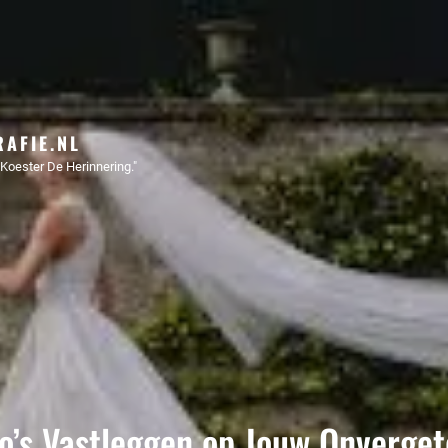
AFIE.NL
Koester De Herinnering."
o’s Vastleggen op Jouw Onvergete