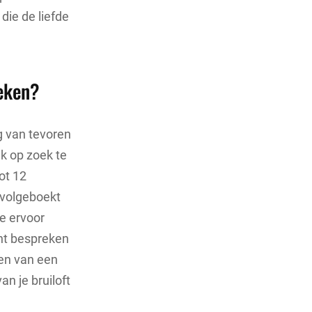
ie de liefde
oeken?
g van tevoren
k op zoek te
ot 12
 volgeboekt
je ervoor
unt bespreken
ken van een
n je bruiloft