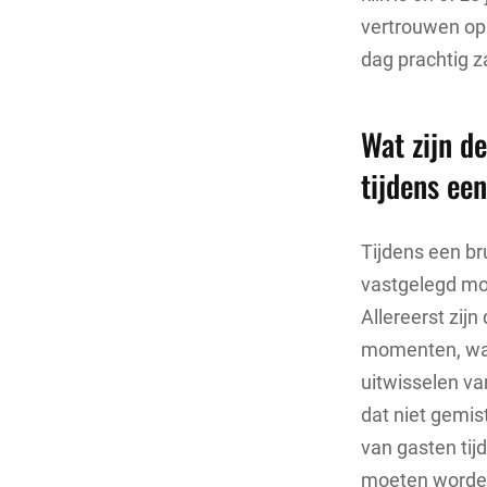
vertrouwen op 
dag prachtig z
Wat zijn d
tijdens ee
Tijdens een br
vastgelegd mo
Allereerst zij
momenten, waar
uitwisselen va
dat niet gemis
van gasten tij
moeten worden