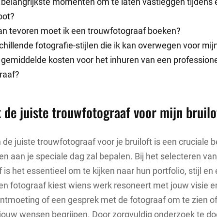
e belangrijkste momenten om te laten vastleggen tijdens
oot?
an tevoren moet ik een trouwfotograaf boeken?
schillende fotografie-stijlen die ik kan overwegen voor mij
e gemiddelde kosten voor het inhuren van een profession
raaf?
k de juiste trouwfotograaf voor mijn bruilo
de juiste trouwfotograaf voor je bruiloft is een cruciale b
en aan je speciale dag zal bepalen. Bij het selecteren va
is het essentieel om te kijken naar hun portfolio, stijl en
een fotograaf kiest wiens werk resoneert met jouw visie e
ntmoeting of een gesprek met de fotograaf om te zien o
ze jouw wensen begrijpen. Door zorgvuldig onderzoek te do