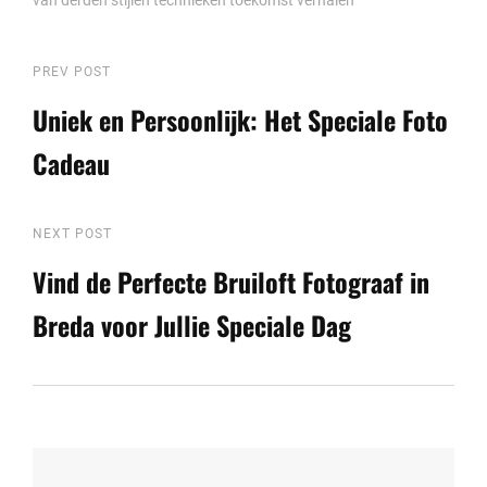
Berichtnavigatie
Previous
PREV POST
Post
Uniek en Persoonlijk: Het Speciale Foto
Cadeau
Next
NEXT POST
Post
Vind de Perfecte Bruiloft Fotograaf in
Breda voor Jullie Speciale Dag