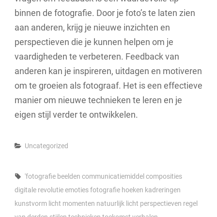
binnen de fotografie. Door je foto’s te laten zien
aan anderen, krijg je nieuwe inzichten en
perspectieven die je kunnen helpen om je
vaardigheden te verbeteren. Feedback van
anderen kan je inspireren, uitdagen en motiveren
om te groeien als fotograaf. Het is een effectieve
manier om nieuwe technieken te leren en je
eigen stijl verder te ontwikkelen.
Categories
Uncategorized
Tags,
'fotografie
beelden
communicatiemiddel
composities
digitale revolutie
emoties
fotografie
hoeken
kadreringen
kunstvorm
licht
momenten
natuurlijk licht
perspectieven
regel
van derden
stijlen
technieken
toekomst
verhalen