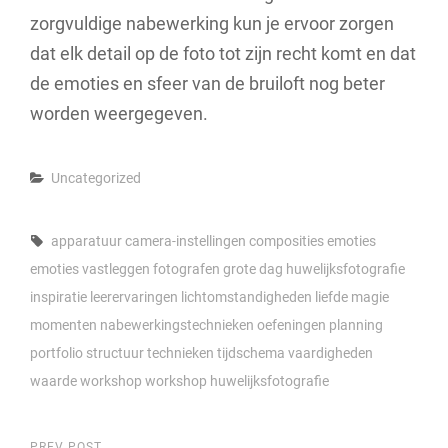
zorgvuldige nabewerking kun je ervoor zorgen
dat elk detail op de foto tot zijn recht komt en dat
de emoties en sfeer van de bruiloft nog beter
worden weergegeven.
Categories
Uncategorized
Tags,
apparatuur
camera-instellingen
composities
emoties
emoties vastleggen
fotografen
grote dag
huwelijksfotografie
inspiratie
leerervaringen
lichtomstandigheden
liefde
magie
momenten
nabewerkingstechnieken
oefeningen
planning
portfolio
structuur
technieken
tijdschema
vaardigheden
waarde
workshop
workshop huwelijksfotografie
PREV POST