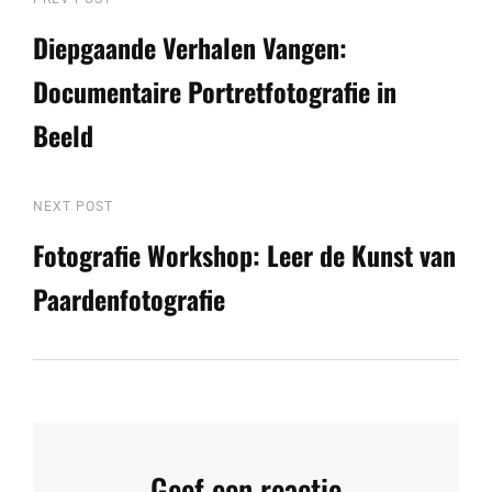
Berichtnavigatie
Previous
Post
Diepgaande Verhalen Vangen:
Documentaire Portretfotografie in
Beeld
Next
NEXT POST
Post
Fotografie Workshop: Leer de Kunst van
Paardenfotografie
Geef een reactie