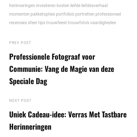
herinneringen
investeren
kosten
liefde
liefdesverhaal
momenten
pakketopties
portfolio's
portretten
professioneel
recensies
sfeer
tips
trouwfeest
trouwfoto's
vaardigheden
Berichtnavigatie
Previous
PREV POST
Post
Professionele Fotograaf voor
Communie: Vang de Magie van deze
Speciale Dag
Next
NEXT POST
Post
Uniek Cadeau-idee: Verras Met Tastbare
Herinneringen